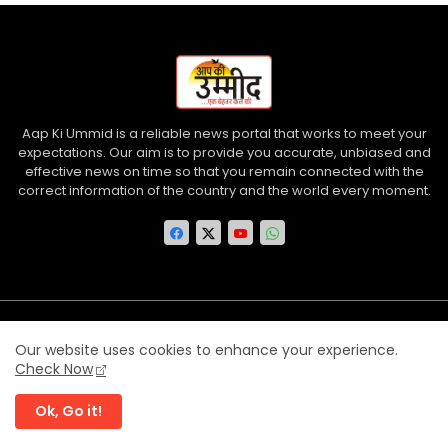
Aap Ki Ummid is a reliable news portal that works to meet your
expectations. Our aim is to provide you accurate, unbiased and
effective news on time so that you remain connected with the
correct information of the country and the world every moment.
Home
About us
Contact us
Privacy Policy
Our website uses cookies to enhance your experience.
Disclaimer
Terms and Conditions
Check Now
Ok, Go it!
©
Aap Ki Ummid
| All rights reserved