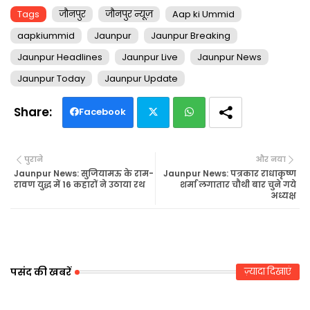
Tags
जौनपुर
जौनपुर न्यूज़
Aap ki Ummid
aapkiummid
Jaunpur
Jaunpur Breaking
Jaunpur Headlines
Jaunpur Live
Jaunpur News
Jaunpur Today
Jaunpur Update
Facebook
Twi
Wh
पुराने
और नया
tte
ats
Jaunpur News: सुजियामऊ के राम-
Jaunpur News: पत्रकार राधाकृष्ण
रावण युद्ध में 16 कहारों ने उठाया रथ
शर्मा लगातार चौथी बार चुने गये
अध्यक्ष
r
ap
p
पसंद की खबरें
ज़्यादा दिखाएं