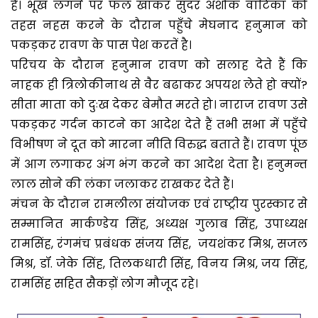
है। भूख लगने पर फल खाकर सुंदर अशोक वाटिका को
तहस नहस करने के दौरान पहुँचे मेघनाद हनुमान को
पकड़कर रावण के पास पेश करतें है।
परिचय के दौरान हनुमान रावण को सलाह देते हैं कि
नाहक ही त्रिलोकीनाथ से वैर बढाकर अपयश लेते हो क्यों?
सीता माता को दुःख देकर बेमौत मरते हो। नाराज रावण उसे
पकड़कर गर्दन काटने का आदेश देते हैं तभी सभा में पहुँचे
विभीषण ने दूत को मारना नीति विरुद्ध बताते हैं। रावण पूंछ
में आग लगाकर अंग भंग करने का आदेश देता है। हनुमन्त
लाल सोने की लंका जलाकर राखकर देते हैं।
मंचन के दौरान रामलीला संयोजक एवं राष्ट्रीय पुरस्कार से
सम्मानित मार्कण्डेय सिंह, अध्यक्ष गुलाब सिंह, उपाध्यक्ष
रामसिंह, रंगमंच प्रबंधक संजय सिंह, जयशंकर मिश्र, सजल
मिश्र, डॉ. जेके सिंह, तिलकधारी सिंह, विनय मिश्र, जय सिंह,
रामसिंह सहित सैकड़ों लोग मौजूद रहे।