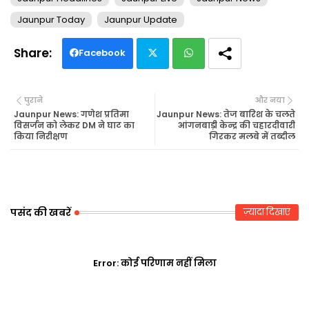
Jaunpur Today
Jaunpur Update
Facebook
Twi
Wh
पुराने
और नया
tte
ats
Jaunpur News: गणेश प्रतिमा
Jaunpur News: तेज बारिश के चलते
विसर्जन को लेकर DM ने घाट का
आंगनबाड़ी केन्द्र की चहारदीवारी
किया निरीक्षण
गिरकर मलबे में तब्दील
r
ap
p
पसंद की खबरें
ज़्यादा दिखाएं
Error:
कोई परिणाम नहीं मिला