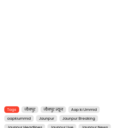
Tags
जौनपुर
जौनपुर न्यूज़
Aap ki Ummid
aapkiummid
Jaunpur
Jaunpur Breaking
Jaunpur Headlines
Jaunpur Live
Jaunpur News