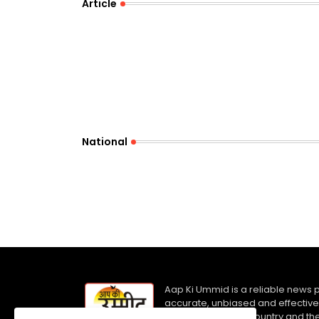
Article
National
Aap Ki Ummid is a reliable news p
accurate, unbiased and effective
information of the country and t