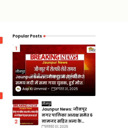
Popular Posts
जौनपुर
Jaunpur News: जौनपुर में सेल्फी लेते
समय नदी में समा गया युवक, हुई मौत
Aap Ki Ummid
अगस्त 31, 2025
जौनपुर
Jaunpur News: जौनपुर
नगर पालिका अध्यक्ष समेत 6
नामजद सहित अन्य के
नवंबर 01, 2025
खिलाफ गैरइरादतन हत्या का