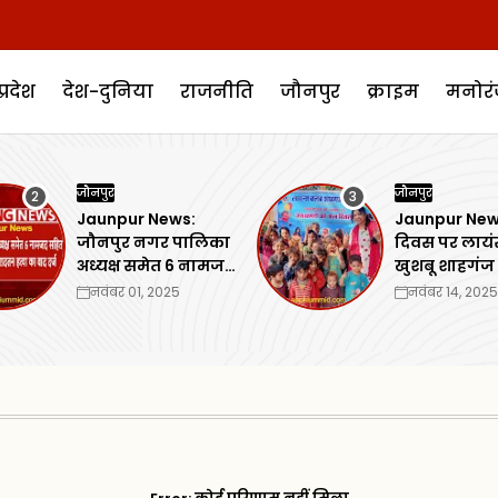
प्रदेश
देश-दुनिया
राजनीति
जौनपुर
क्राइम
मनोर
जौनपुर
जौनपुर
Jaunpur News:
Jaunpur New
जौनपुर नगर पालिका
दिवस पर लायं
अध्यक्ष समेत 6 नामजद
खुशबू शाहगंज
सहित अन्य के खिलाफ
वितरण कार्यक्
नवंबर 01, 2025
नवंबर 14, 2025
गैरइरादतन हत्या का
किया आयोज
वाद दर्ज