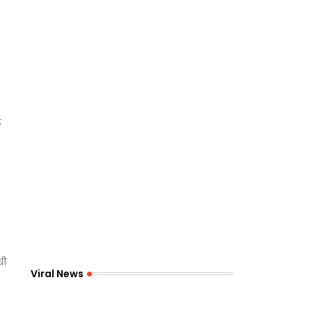
़
धी
Viral News