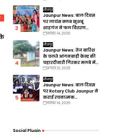
वाद दर्ज
जौनपुर
Jaunpur News: बाल दिवस
ं
पर लायंस क्लब खुशबू
शाहगंज ने फल वितरण
नवंबर 14, 2025
कार्यक्रम का किया आयोजन
के
जौनपुर
Jaunpur News: तेज बारिश
के चलते आंगनबाड़ी केन्द्र की
चहारदीवारी गिरकर मलबे में
अगस्त 31, 2025
तब्दील
जौनपुर
Jaunpur News: बाल दिवस
पर Rotary Club Jaunpur ने
कराई रचनात्मक
नवंबर 14, 2025
प्रतियोगिताएँ
Social Plugin