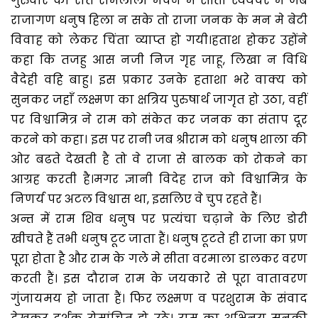
गुरुवार की रात रामलीला मंचन में सीता स्वयंवर में जब
राजागण धनुष हिला न सके तो राजा जनक के मन मे बेटी
विवाह को लेकर चिंता व्याप्त हो गयी।हताश होकर उहोंने
कहा कि तजहु आस नजी निज गृह जाहू, लिखा न विधि
वैदेही वहि बाहु। इस प्रकार उनके हताशा भरे वाक्य को
सुनकर जहाँ लक्ष्मण का क्षत्रिय पुरुषार्थ जागृत हो उठा, वहीं
पर विश्वामित्र ने राम को संकेत कर जनक का संताप दूर
करने को कहा। इस पर रानी जब श्रीराम को धनुष शाला की
ओर बढते देखती है तो वे राजा से बालक को रोकने का
आग्रह करती है।मगर ज्ञानी विदेह राज को विश्वामित्र के
निणर्य पर अटल विश्वास था, इसलिए वे चुप रहते हैं।
अन्त में राम शिव धनुष पर प्रत्यंचा चढ़ाने के लिए डोरी
खीचते हैं तभी धनुष टूट जाता हैं। धनुष टूटते ही राजा का प्रण
पूरा होता है और राम के गले मे सीता वरमाला डालकर वरण
करती हैं। इस दौरान राम के जयकारे से पूरा वातावरण
गुंजायमय हो जाता हैं। फिर लक्ष्मण व परशुराम के संवाद