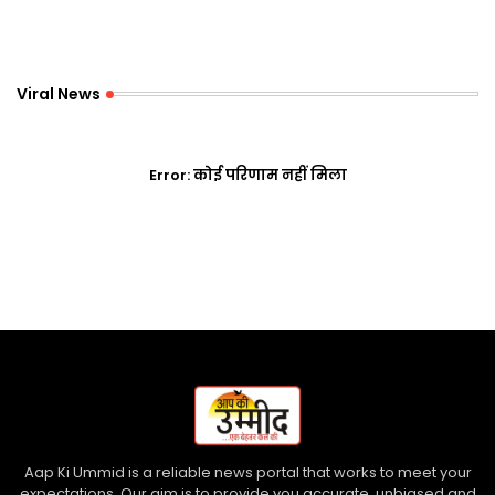
Viral News
Error:
कोई परिणाम नहीं मिला
Aap Ki Ummid is a reliable news portal that works to meet your
expectations. Our aim is to provide you accurate, unbiased and