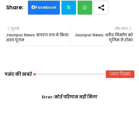
Facebook
Twi
Wh
पुराने
और नया
tte
ats
Jaunpur News: बजरंग दल ने किया
Jaunpur News: अवैध निर्माण को
शस्त्र पूजन
पुलिस ने रोका
r
ap
p
पसंद की खबरें
ज़्यादा दिखाएं
Error:
कोई परिणाम नहीं मिला