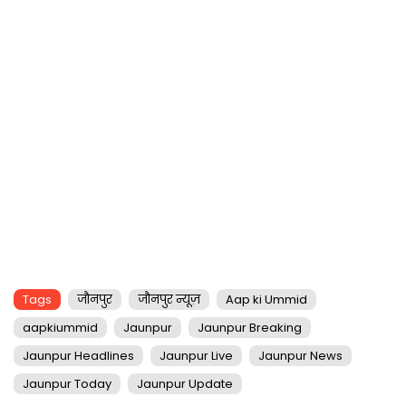
Tags
जौनपुर
जौनपुर न्यूज़
Aap ki Ummid
aapkiummid
Jaunpur
Jaunpur Breaking
Jaunpur Headlines
Jaunpur Live
Jaunpur News
Jaunpur Today
Jaunpur Update