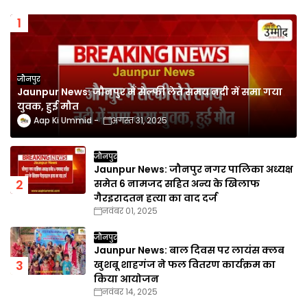
जौनपुर
Jaunpur News: जौनपुर में सेल्फी लेते समय नदी में समा गया
युवक, हुई मौत
Aap Ki Ummid
अगस्त 31, 2025
जौनपुर
Jaunpur News: जौनपुर नगर पालिका अध्यक्ष
समेत 6 नामजद सहित अन्य के खिलाफ
गैरइरादतन हत्या का वाद दर्ज
नवंबर 01, 2025
जौनपुर
Jaunpur News: बाल दिवस पर लायंस क्लब
खुशबू शाहगंज ने फल वितरण कार्यक्रम का
किया आयोजन
नवंबर 14, 2025