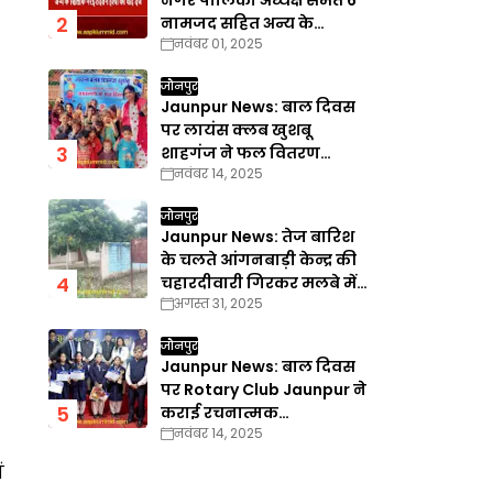
नगर पालिका अध्यक्ष समेत 6
नामजद सहित अन्य के
नवंबर 01, 2025
खिलाफ गैरइरादतन हत्या का
वाद दर्ज
जौनपुर
Jaunpur News: बाल दिवस
पर लायंस क्लब खुशबू
शाहगंज ने फल वितरण
नवंबर 14, 2025
कार्यक्रम का किया आयोजन
जौनपुर
Jaunpur News: तेज बारिश
के चलते आंगनबाड़ी केन्द्र की
चहारदीवारी गिरकर मलबे में
अगस्त 31, 2025
तब्दील
जौनपुर
Jaunpur News: बाल दिवस
पर Rotary Club Jaunpur ने
कराई रचनात्मक
नवंबर 14, 2025
प्रतियोगिताएँ
ं