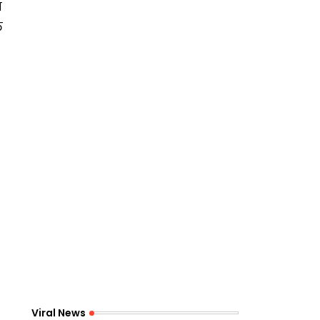
त
त
Viral News