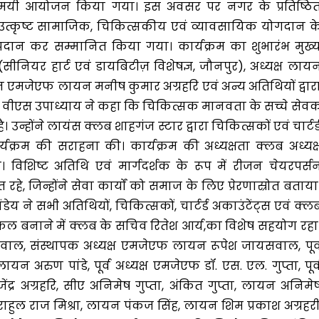
रिमामयी आयोजन किया गया। इस अवसर पर नगर के प्रतिष्ठि
नके उत्कृष्ट सामाजिक, चिकित्सकीय एवं व्यावसायिक योगदान क
त्र प्रदान कर सम्मानित किया गया। कार्यक्रम का शुभारंभ मुख्
ियर हार्ट एवं डायबिटीज़ विशेषज्ञ, जौनपुर), अध्यक्ष लाय
सन एमजेएफ लायन मनीष कुमार अग्रहरि एवं अन्य अतिथियों द्वार
ॉ. वीएस उपाध्याय ने कहा कि चिकित्सक मानवता के सच्चे सेव
्होंने लायंस क्लब शाहगंज स्टार द्वारा चिकित्सकों एवं चार्टर्
यक्रम की सराहना की। कार्यक्रम की अध्यक्षता क्लब अध्यक्
 विशिष्ट अतिथि एवं मार्गदर्शक के रूप में रीजन चेयरपर्स
, जिन्होंने सेवा कार्यों को समाज के लिए प्रेरणास्रोत बताया
य ने सभी अतिथियों, चिकित्सकों, चार्टर्ड अकाउंटेंट्स एवं क्ल
सफल बनाने में क्लब के सचिव रितेश आर्य,का विशेष सहयोग रहा
, संस्थापक अध्यक्ष एमजेएफ लायन रूपेश जायसवाल, पूर्
रुण पांडे, पूर्व अध्यक्ष एमजेएफ डॉ. एस. एल. गुप्ता, पूर्
जेंद्र अग्रहरि, सीए अनिमेष गुप्ता, अंकित गुप्ता, लायन अनिमे
ुल राज मिश्रा, लायन पंकज सिंह, लायन शिम प्रकाश अग्रहरी