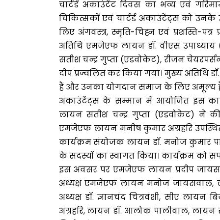
चार्टर्ड अकाउंटेंट दिवस का भव्य एवं ग
चिकित्सकों एवं चार्टर्ड अकाउंटेंट्स को उ
लिए अंगवस्त्र, स्मृति-चिह्न एवं प्रशस्ति-प
अतिथि एमजेएफ लायन डॉ. वीएस उपाध्याय (सीन
सतीश चन्द्र गुप्ता (एडवोकेट), रीजन चेयरपर्
दीप प्रज्वलित कर किया गया। मुख्य अतिथि ड
हैं और उनका योगदान समाज के लिए अमूल्य है। उन
अकाउंटेंट्स के सम्मान में आयोजित इस कार्
लायन सतीश चन्द्र गुप्ता (एडवोकेट) ने की।
एमजेएफ लायन मनीष कुमार अग्रहरि उपस्थित रहे
कार्यक्रम संयोजक लायन डॉ. मनोज कुमार पांडे
के सदस्यों का स्वागत किया। कार्यक्रम को 
इस अवसर पर एमजेएफ लायन प्रदीप जायसवाल
अध्यक्ष एमजेएफ लायन मनोज जायसवाल, लायन अ
अध्यक्ष डॉ. ज्ञानचंद चित्रवंशी, सीए लायन बि
अग्रहरि, लायन डॉ. आलोक पालीवाल, लायन राह