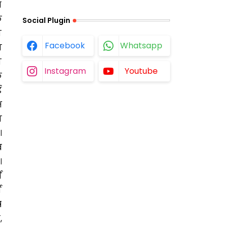
त
े
Social Plugin
य
Facebook
Whatsapp
न
ा
Instagram
Youtube
क
ड
ष
न
।
ब
।
व
व
ष
,