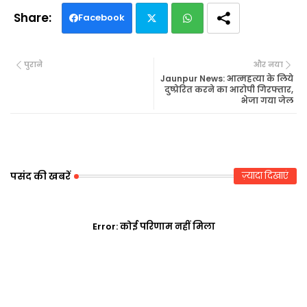
Facebook
Twi
Wh
पुराने
और नया
tte
ats
Jaunpur News: आत्महत्या के लिये
दुष्प्रेरित करने का आरोपी गिरफ्तार,
भेजा गया जेल
r
ap
p
पसंद की खबरें
ज़्यादा दिखाएं
Error:
कोई परिणाम नहीं मिला