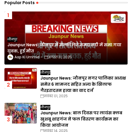
Popular Posts
जौनपुर
Jaunpur News: जौनपुर में सेल्फी लेते समय नदी में समा गया
युवक, हुई मौत
Aap Ki Ummid
अगस्त 31, 2025
जौनपुर
Jaunpur News: जौनपुर नगर पालिका अध्यक्ष
समेत 6 नामजद सहित अन्य के खिलाफ
गैरइरादतन हत्या का वाद दर्ज
नवंबर 01, 2025
जौनपुर
Jaunpur News: बाल दिवस पर लायंस क्लब
खुशबू शाहगंज ने फल वितरण कार्यक्रम का
किया आयोजन
नवंबर 14, 2025