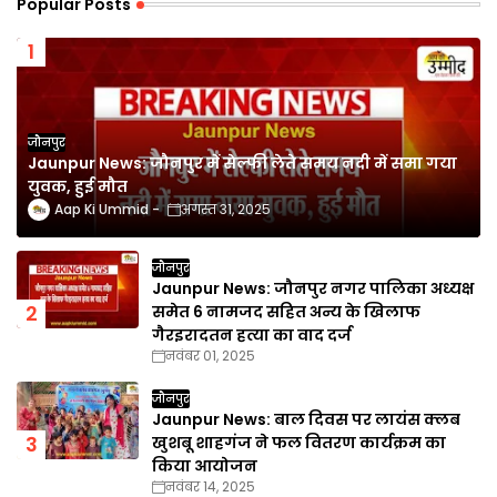
Popular Posts
जौनपुर
Jaunpur News: जौनपुर में सेल्फी लेते समय नदी में समा गया
युवक, हुई मौत
Aap Ki Ummid
अगस्त 31, 2025
जौनपुर
Jaunpur News: जौनपुर नगर पालिका अध्यक्ष
समेत 6 नामजद सहित अन्य के खिलाफ
गैरइरादतन हत्या का वाद दर्ज
नवंबर 01, 2025
जौनपुर
Jaunpur News: बाल दिवस पर लायंस क्लब
खुशबू शाहगंज ने फल वितरण कार्यक्रम का
किया आयोजन
नवंबर 14, 2025