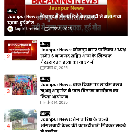
जौनपुर
Jaunpur News: जौनपुर में सेल्फी लेते समय नदी में समा गया
युवक, हुई मौत
Aap Ki Ummid
अगस्त 31, 2025
जौनपुर
Jaunpur News: जौनपुर नगर पालिका अध्यक्ष
समेत 6 नामजद सहित अन्य के खिलाफ
गैरइरादतन हत्या का वाद दर्ज
नवंबर 01, 2025
जौनपुर
Jaunpur News: बाल दिवस पर लायंस क्लब
खुशबू शाहगंज ने फल वितरण कार्यक्रम का
किया आयोजन
नवंबर 14, 2025
जौनपुर
Jaunpur News: तेज बारिश के चलते
आंगनबाड़ी केन्द्र की चहारदीवारी गिरकर मलबे
में तब्दील