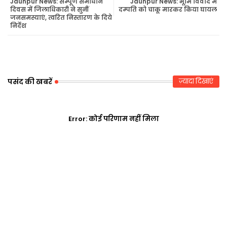
Jaunpur News: सम्पूर्ण समाधान
Jaunpur News: भूमि विवाद में
दिवस में जिलाधिकारी ने सुनीं
दम्पति को चाकू मारकर किया घायल
जनसमस्याएं, त्वरित निस्तारण के दिये
r
ap
निर्देश
p
पसंद की खबरें
ज़्यादा दिखाएं
Error:
कोई परिणाम नहीं मिला