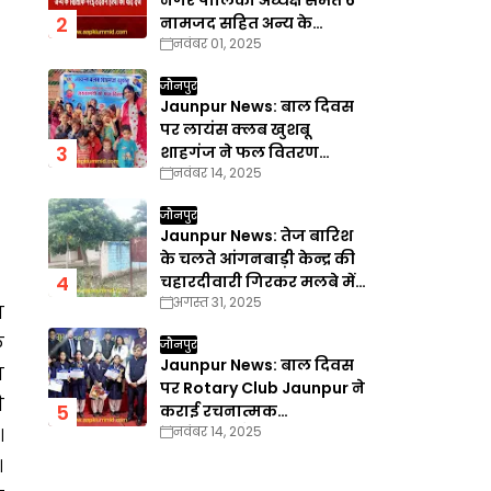
नगर पालिका अध्यक्ष समेत 6
नामजद सहित अन्य के
नवंबर 01, 2025
खिलाफ गैरइरादतन हत्या का
वाद दर्ज
जौनपुर
Jaunpur News: बाल दिवस
पर लायंस क्लब खुशबू
शाहगंज ने फल वितरण
नवंबर 14, 2025
कार्यक्रम का किया आयोजन
जौनपुर
Jaunpur News: तेज बारिश
के चलते आंगनबाड़ी केन्द्र की
चहारदीवारी गिरकर मलबे में
अगस्त 31, 2025
तब्दील
ा
े
जौनपुर
Jaunpur News: बाल दिवस
ा
पर Rotary Club Jaunpur ने
ी
कराई रचनात्मक
नवंबर 14, 2025
।
प्रतियोगिताएँ
।