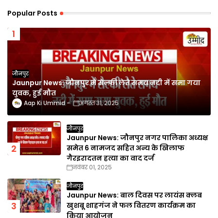
Popular Posts
जौनपुर
Jaunpur News: जौनपुर में सेल्फी लेते समय नदी में समा गया
युवक, हुई मौत
Aap Ki Ummid
अगस्त 31, 2025
जौनपुर
Jaunpur News: जौनपुर नगर पालिका अध्यक्ष
समेत 6 नामजद सहित अन्य के खिलाफ
गैरइरादतन हत्या का वाद दर्ज
नवंबर 01, 2025
जौनपुर
Jaunpur News: बाल दिवस पर लायंस क्लब
खुशबू शाहगंज ने फल वितरण कार्यक्रम का
किया आयोजन