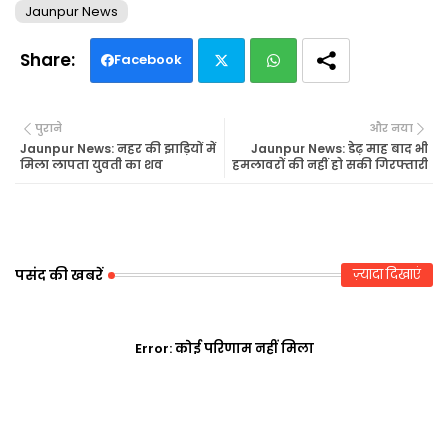
Jaunpur News
Facebook
Twi
Wh
पुराने
और नया
tte
ats
Jaunpur News: नहर की झाड़ियों में
Jaunpur News: डेढ़ माह बाद भी
मिला लापता युवती का शव
हमलावरों की नहीं हो सकी गिरफ्तारी
r
ap
p
पसंद की खबरें
ज़्यादा दिखाएं
Error:
कोई परिणाम नहीं मिला