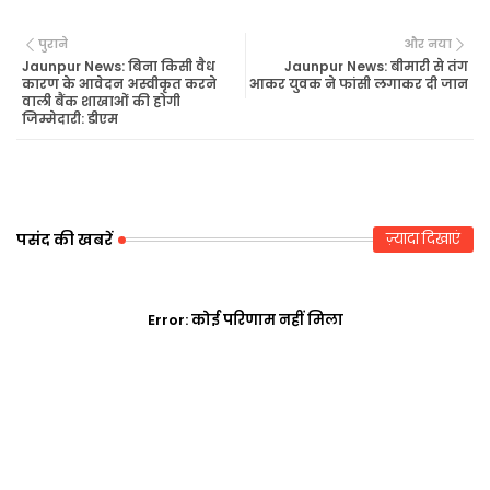
Twi
Wh
पुराने
और नया
tte
ats
Jaunpur News: बिना किसी वैध
Jaunpur News: बीमारी से तंग
कारण के आवेदन अस्वीकृत करने
आकर युवक ने फांसी लगाकर दी जान
वाली बैंक शाखाओं की होगी
r
ap
जिम्मेदारी: डीएम
p
पसंद की खबरें
ज़्यादा दिखाएं
Error:
कोई परिणाम नहीं मिला