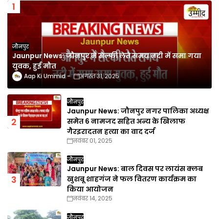
जौनपुर
Jaunpur News: जौनपुर में सेल्फी लेते समय नदी में समा गया
युवक, हुई मौत
Aap Ki Ummid
अगस्त 31, 2025
जौनपुर
Jaunpur News: जौनपुर नगर पालिका अध्यक्ष
समेत 6 नामजद सहित अन्य के खिलाफ
गैरइरादतन हत्या का वाद दर्ज
नवंबर 01, 2025
जौनपुर
Jaunpur News: बाल दिवस पर लायंस क्लब
खुशबू शाहगंज ने फल वितरण कार्यक्रम का
किया आयोजन
नवंबर 14, 2025
जौनपुर