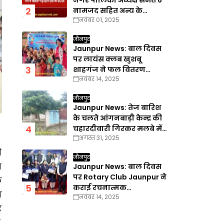
नगर पालिका अध्यक्ष समेत 6
नामजद सहित अन्य के
नवंबर 01, 2025
खिलाफ गैरइरादतन हत्या का
वाद दर्ज
जौनपुर
Jaunpur News: बाल दिवस
पर लायंस क्लब खुशबू
शाहगंज ने फल वितरण
नवंबर 14, 2025
कार्यक्रम का किया आयोजन
जौनपुर
Jaunpur News: तेज बारिश
के चलते आंगनबाड़ी केन्द्र की
चहारदीवारी गिरकर मलबे में
अगस्त 31, 2025
तब्दील
ी
जौनपुर
स
Jaunpur News: बाल दिवस
पर Rotary Club Jaunpur ने
े
कराई रचनात्मक
ा
नवंबर 14, 2025
प्रतियोगिताएँ
र
,