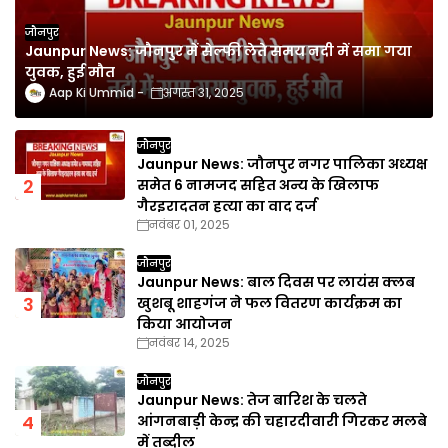
जौनपुर
Jaunpur News: जौनपुर में सेल्फी लेते समय नदी में समा गया
युवक, हुई मौत
Aap Ki Ummid
अगस्त 31, 2025
जौनपुर
Jaunpur News: जौनपुर नगर पालिका अध्यक्ष
समेत 6 नामजद सहित अन्य के खिलाफ
गैरइरादतन हत्या का वाद दर्ज
नवंबर 01, 2025
जौनपुर
Jaunpur News: बाल दिवस पर लायंस क्लब
खुशबू शाहगंज ने फल वितरण कार्यक्रम का
किया आयोजन
नवंबर 14, 2025
जौनपुर
Jaunpur News: तेज बारिश के चलते
आंगनबाड़ी केन्द्र की चहारदीवारी गिरकर मलबे
में तब्दील