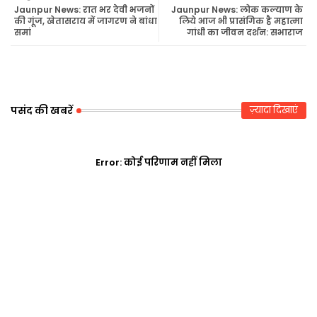
tte
ats
Jaunpur News: रात भर देवी भजनों
Jaunpur News: लोक कल्याण के
की गूंज, खेतासराय में जागरण ने बांधा
लिये आज भी प्रासंगिक है महात्मा
समां
गांधी का जीवन दर्शन: सभाराज
r
ap
p
पसंद की खबरें
ज़्यादा दिखाएं
Error:
कोई परिणाम नहीं मिला