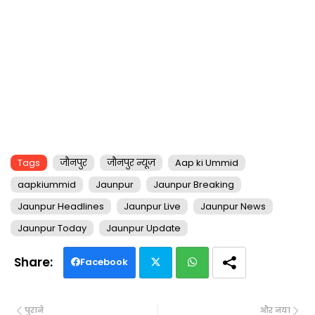
Tags
जौनपुर
जौनपुर न्यूज़
Aap ki Ummid
aapkiummid
Jaunpur
Jaunpur Breaking
Jaunpur Headlines
Jaunpur Live
Jaunpur News
Jaunpur Today
Jaunpur Update
Facebook
Twi
Wh
पुराने
और नया