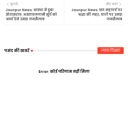
पुराने
और नया
tte
ats
Jaunpur News: आस्था में डूबा
Jaunpur News: छठ महापर्व पर
खेतासराय: अस्ताचलगामी सूर्य को
श्रद्धा की लहर, घाटों पर उमड़ा
अर्घ्य देने उमड़ा जनसैलाब
जनसैलाब
r
ap
p
पसंद की खबरें
ज़्यादा दिखाएं
Error:
कोई परिणाम नहीं मिला