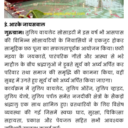
इं. आरके जायसवाल
गुरुग्राम।
तुलिप वायलेट सोसाइटी में इस वर्ष भी आसपास
की विभिन्न सोसायटियों के निवासियों ने एकजुट होकर
सामूहिक छठ पूजा का सफलतापूर्वक आयोजन किया। छठी
मइया के जयकारों, पारंपरिक गीतों और आस्था से भरे
माहौल के बीच श्रद्धालुओं ने डूबते सूर्य को अर्घ्य अर्पित कर
परिवार तथा समाज की समृद्धि की कामना किया, वहीं
सुबह में उगते हुए सूर्य र्य को अर्घ्य अर्पित किया जाएगा।
कार्यक्रम में तुलिप वायलेट, तुलिप ऑरेंज, तुलिप व्हाइट,
तुलिप येलो, तुलिप पर्पल समेत नजदीकी क्षेत्रों के सैकड़ों
श्रद्धालु एक साथ शामिल हुए। व्रतधारियों के लिए विशेष
व्यवस्था की गई जिसमें स्वच्छ घाट, सुरक्षा, चिकित्सा
सहायता, प्रकाश और पेयजल सहित सभी आवश्यक