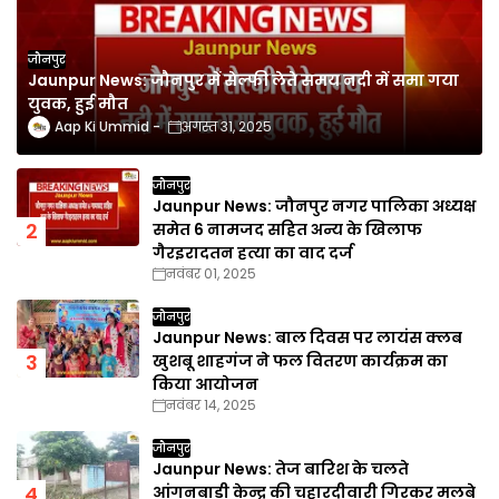
जौनपुर
Jaunpur News: जौनपुर में सेल्फी लेते समय नदी में समा गया
युवक, हुई मौत
Aap Ki Ummid
अगस्त 31, 2025
जौनपुर
Jaunpur News: जौनपुर नगर पालिका अध्यक्ष
समेत 6 नामजद सहित अन्य के खिलाफ
गैरइरादतन हत्या का वाद दर्ज
नवंबर 01, 2025
जौनपुर
Jaunpur News: बाल दिवस पर लायंस क्लब
खुशबू शाहगंज ने फल वितरण कार्यक्रम का
किया आयोजन
नवंबर 14, 2025
जौनपुर
Jaunpur News: तेज बारिश के चलते
आंगनबाड़ी केन्द्र की चहारदीवारी गिरकर मलबे