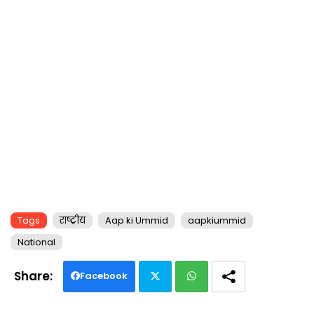
Tags
राष्ट्रीय
Aap ki Ummid
aapkiummid
National
Facebook
Twi
Wh