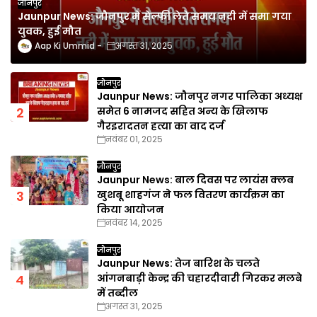
जौनपुर
Jaunpur News: जौनपुर में सेल्फी लेते समय नदी में समा गया
युवक, हुई मौत
Aap Ki Ummid
अगस्त 31, 2025
जौनपुर
Jaunpur News: जौनपुर नगर पालिका अध्यक्ष
समेत 6 नामजद सहित अन्य के खिलाफ
गैरइरादतन हत्या का वाद दर्ज
नवंबर 01, 2025
जौनपुर
Jaunpur News: बाल दिवस पर लायंस क्लब
खुशबू शाहगंज ने फल वितरण कार्यक्रम का
किया आयोजन
नवंबर 14, 2025
जौनपुर
Jaunpur News: तेज बारिश के चलते
आंगनबाड़ी केन्द्र की चहारदीवारी गिरकर मलबे
में तब्दील
अगस्त 31, 2025