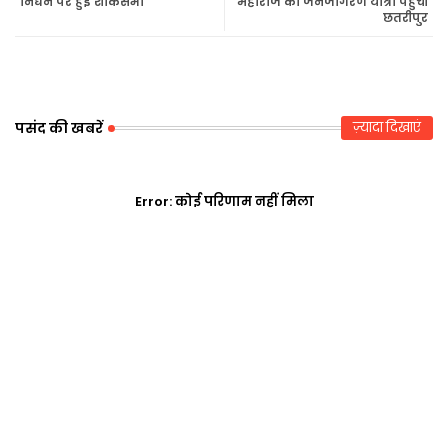
निधन पर हुई शोकसभा
महाराज की जनजागरण यात्रा पहुंची
छतरीपुर
r
ap
p
पसंद की खबरें
ज़्यादा दिखाएं
Error:
कोई परिणाम नहीं मिला