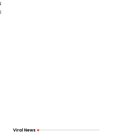
ल
।
Viral News