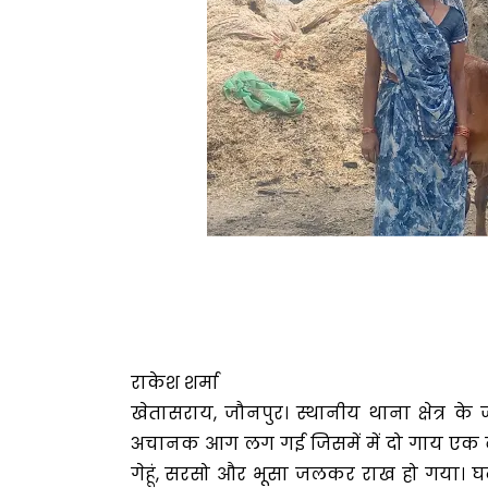
राकेश शर्मा
खेतासराय, जौनपुर। स्थानीय थाना क्षेत्र के
अचानक आग लग गई जिसमें में दो गाय एक ब
गेहूं, सरसो और भूसा जलकर राख हो गया। घट