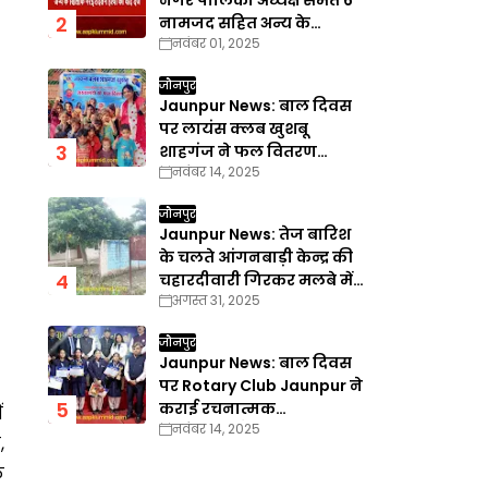
नगर पालिका अध्यक्ष समेत 6
नामजद सहित अन्य के
नवंबर 01, 2025
खिलाफ गैरइरादतन हत्या का
वाद दर्ज
जौनपुर
Jaunpur News: बाल दिवस
पर लायंस क्लब खुशबू
शाहगंज ने फल वितरण
नवंबर 14, 2025
कार्यक्रम का किया आयोजन
जौनपुर
Jaunpur News: तेज बारिश
के चलते आंगनबाड़ी केन्द्र की
चहारदीवारी गिरकर मलबे में
अगस्त 31, 2025
तब्दील
जौनपुर
Jaunpur News: बाल दिवस
पर Rotary Club Jaunpur ने
कराई रचनात्मक
ं
नवंबर 14, 2025
प्रतियोगिताएँ
,
े