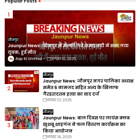
Popular Posts
जौनपुर
Jaunpur News: जौनपुर में सेल्फी लेते समय नदी में समा गया
युवक, हुई मौत
Aap Ki Ummid
अगस्त 31, 2025
जौनपुर
Jaunpur News: जौनपुर नगर पालिका अध्यक्ष
समेत 6 नामजद सहित अन्य के खिलाफ
गैरइरादतन हत्या का वाद दर्ज
नवंबर 01, 2025
जौनपुर
Jaunpur News: बाल दिवस पर लायंस क्लब
खुशबू शाहगंज ने फल वितरण कार्यक्रम का
किया आयोजन
नवंबर 14, 2025