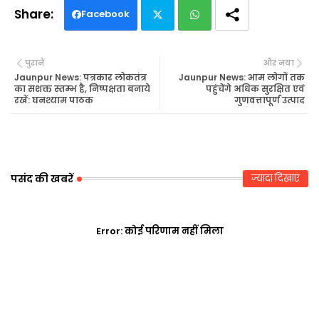
Facebook
Twi
Wh
पुराने
और नया
tte
ats
Jaunpur News: पत्रकार लोकतंत्र
Jaunpur News: आम लोगों तक
का सशक्त स्तम्भ है, निष्पक्षता बनाये
पहुंचेंगे अधिक सुरक्षित एवं
रखें: घनश्याम पाठक
गुणवत्तापूर्ण उत्पाद
r
ap
p
पसंद की खबरें
ज़्यादा दिखाएं
Error:
कोई परिणाम नहीं मिला