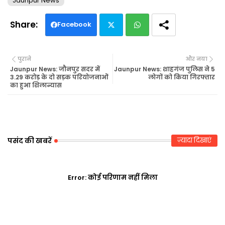
Jaunpur News
Facebook
Twi
Wh
पुराने
और नया
tte
ats
Jaunpur News: जौनपुर सदर में
Jaunpur News: शाहगंज पुलिस ने 5
3.29 करोड़ के दो सड़क परियोजनाओं
लोगों को किया गिरफ्तार
का हुआ शिलान्यास
r
ap
p
पसंद की खबरें
ज़्यादा दिखाएं
Error:
कोई परिणाम नहीं मिला