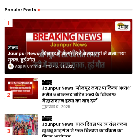
Popular Posts
जौनपुर
Jaunpur News: जौनपुर में सेल्फी लेते समय नदी में समा गया
युवक, हुई मौत
Aap Ki Ummid
अगस्त 31, 2025
जौनपुर
Jaunpur News: जौनपुर नगर पालिका अध्यक्ष
समेत 6 नामजद सहित अन्य के खिलाफ
गैरइरादतन हत्या का वाद दर्ज
नवंबर 01, 2025
जौनपुर
Jaunpur News: बाल दिवस पर लायंस क्लब
खुशबू शाहगंज ने फल वितरण कार्यक्रम का
किया आयोजन