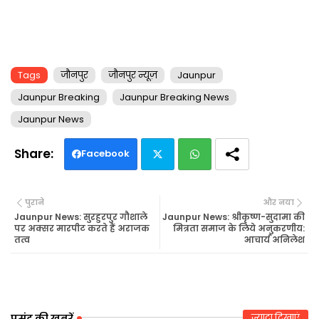
Tags
जौनपुर
जौनपुर न्यूज़
Jaunpur
Jaunpur Breaking
Jaunpur Breaking News
Jaunpur News
Facebook
Twi
Wh
पुराने
और नया
tte
ats
Jaunpur News: सुरहुरपुर गौशाले
Jaunpur News: श्रीकृष्ण-सुदामा की
पर अक्सर मारपीट करते हैं अराजक
मित्रता समाज के लिये अनुकरणीय:
तत्व
आचार्य अनिलेश
r
ap
p
पसंद की खबरें
ज़्यादा दिखाएं