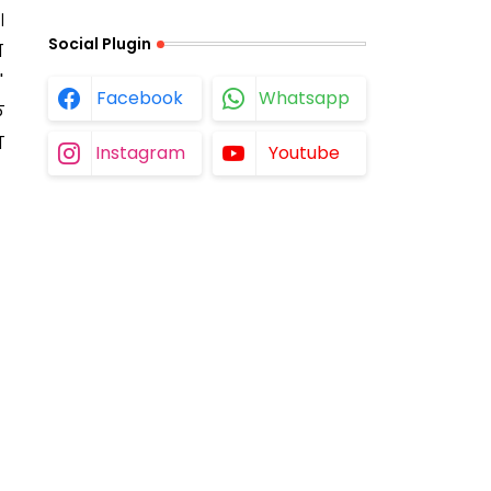
।
Social Plugin
ग
'
Facebook
Whatsapp
े
न
Instagram
Youtube