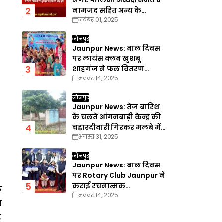
नगर पालिका अध्यक्ष समेत 6
नामजद सहित अन्य के
नवंबर 01, 2025
खिलाफ गैरइरादतन हत्या का
वाद दर्ज
जौनपुर
Jaunpur News: बाल दिवस
पर लायंस क्लब खुशबू
शाहगंज ने फल वितरण
नवंबर 14, 2025
कार्यक्रम का किया आयोजन
जौनपुर
Jaunpur News: तेज बारिश
के चलते आंगनबाड़ी केन्द्र की
चहारदीवारी गिरकर मलबे में
अगस्त 31, 2025
तब्दील
जौनपुर
Jaunpur News: बाल दिवस
पर Rotary Club Jaunpur ने
कराई रचनात्मक
ठ
नवंबर 14, 2025
प्रतियोगिताएँ
म
र