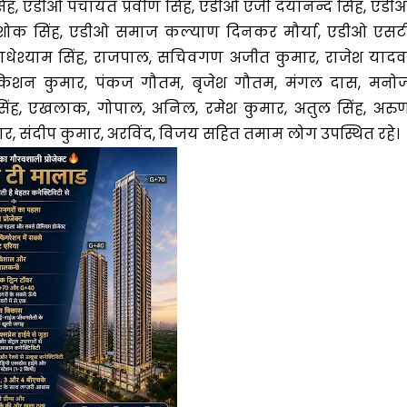
िंह, एडीओ पंचायत प्रवीण सिंह, एडीओ एजी दयानन्द सिंह, एडी
शोक सिंह, एडीओ समाज कल्याण दिनकर मौर्या, एडीओ एसट
 राधेश्याम सिंह, राजपाल, सचिवगण अजीत कुमार, राजेश यादव
 किशन कुमार, पंकज गौतम, बृजेश गौतम, मंगल दास, मनो
सिंह, एखलाक, गोपाल, अनिल, रमेश कुमार, अतुल सिंह, अरु
र, संदीप कुमार, अरविंद, विजय सहित तमाम लोग उपस्थित रहे।