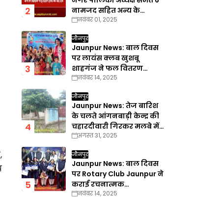
नगर पालिका अध्यक्ष समेत 6
नामजद सहित अन्य के
नवंबर 01, 2025
खिलाफ गैरइरादतन हत्या का
वाद दर्ज
जौनपुर
Jaunpur News: बाल दिवस
पर लायंस क्लब खुशबू
शाहगंज ने फल वितरण
नवंबर 14, 2025
कार्यक्रम का किया आयोजन
जौनपुर
Jaunpur News: तेज बारिश
के चलते आंगनबाड़ी केन्द्र की
चहारदीवारी गिरकर मलबे में
अगस्त 31, 2025
तब्दील
,
जौनपुर
Jaunpur News: बाल दिवस
प
पर Rotary Club Jaunpur ने
कराई रचनात्मक
नवंबर 14, 2025
प्रतियोगिताएँ