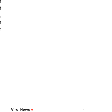
ओ
ी
,
ज
ण
Viral News