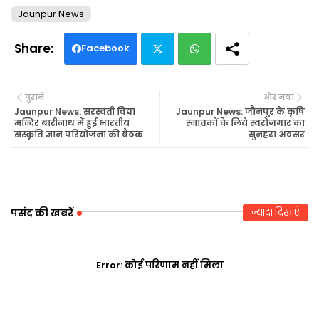
Jaunpur News
Facebook
Twi
Wh
पुराने
और नया
tte
ats
Jaunpur News: सरस्वती विद्या
Jaunpur News: जौनपुर के कृषि
मन्दिर बारीनाथ में हुई भारतीय
स्नातकों के लिये स्वरोजगार का
संस्कृति ज्ञान परियोजना की बैठक
सुनहरा अवसर
r
ap
p
पसंद की खबरें
ज़्यादा दिखाएं
Error:
कोई परिणाम नहीं मिला