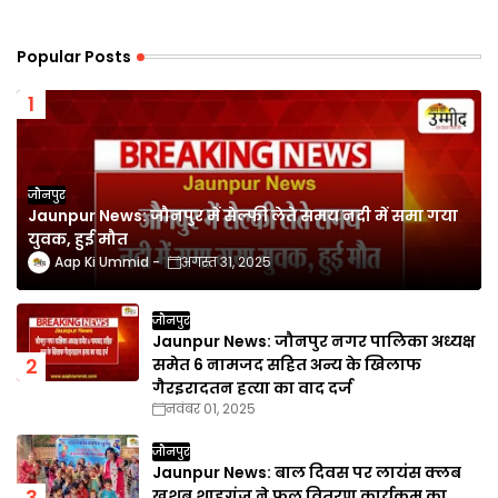
Popular Posts
जौनपुर
Jaunpur News: जौनपुर में सेल्फी लेते समय नदी में समा गया
युवक, हुई मौत
Aap Ki Ummid
अगस्त 31, 2025
जौनपुर
Jaunpur News: जौनपुर नगर पालिका अध्यक्ष
समेत 6 नामजद सहित अन्य के खिलाफ
गैरइरादतन हत्या का वाद दर्ज
नवंबर 01, 2025
जौनपुर
Jaunpur News: बाल दिवस पर लायंस क्लब
खुशबू शाहगंज ने फल वितरण कार्यक्रम का