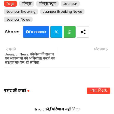
Tags
जौनपुर
जौनपुर न्यूज़
Jaunpur
Jaunpur Breaking
Jaunpur Breaking News
Jaunpur News
Facebook
Twi
Wh
पुराने
और नया
tte
ats
Jaunpur News: फोटोग्राफी समाज
एवं भावनाओं को अभिव्यक्त करने का
सशक्त माध्यम: डॉ. रूचिता
r
ap
p
पसंद की खबरें
ज़्यादा दिखाएं
Error:
कोई परिणाम नहीं मिला