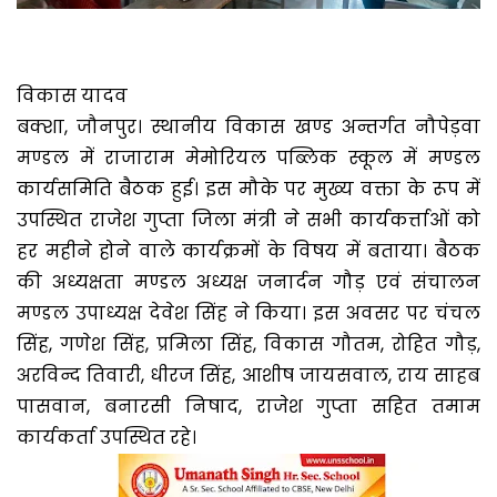
विकास यादव
बक्शा, जौनपुर। स्थानीय विकास खण्ड अन्तर्गत नौपेड़वा
मण्डल में राजाराम मेमोरियल पब्लिक स्कूल में मण्डल
कार्यसमिति बैठक हुई। इस मौके पर मुख्य वक्ता के रूप में
उपस्थित राजेश गुप्ता जिला मंत्री ने सभी कार्यकर्त्ताओं को
हर महीने होने वाले कार्यक्रमों के विषय में बताया। बैठक
की अध्यक्षता मण्डल अध्यक्ष जनार्दन गौड़ एवं संचालन
मण्डल उपाध्यक्ष देवेश सिंह ने किया। इस अवसर पर चंचल
सिंह, गणेश सिंह, प्रमिला सिंह, विकास गौतम, रोहित गौड़,
अरविन्द तिवारी, धीरज सिंह, आशीष जायसवाल, राय साहब
पासवान, बनारसी निषाद, राजेश गुप्ता सहित तमाम
कार्यकर्ता उपस्थित रहे।