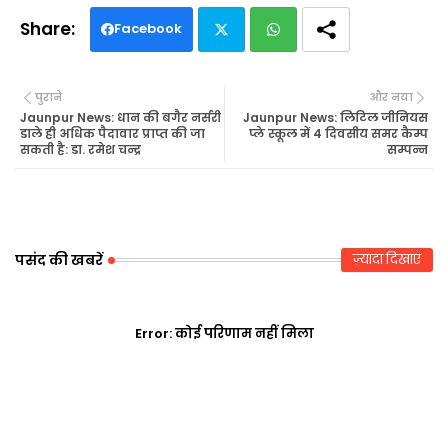
Facebook
Twi
Wh
पुराने
और नया
tte
ats
Jaunpur News: धान की बगैर नर्सरी
Jaunpur News: लिटिल जीनियस
डाले ही अधिक पैदावार प्राप्त की जा
प्ले स्कूल में 4 दिवसीय समर कैम्प
सकती है: डा. रमेश चन्द्र
सम्पन्न
r
ap
p
पसंद की खबरें
ज़्यादा दिखाएं
Error:
कोई परिणाम नहीं मिला