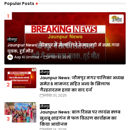
Popular Posts
जौनपुर
Jaunpur News: जौनपुर में सेल्फी लेते समय नदी में समा गया
युवक, हुई मौत
Aap Ki Ummid
अगस्त 31, 2025
जौनपुर
Jaunpur News: जौनपुर नगर पालिका अध्यक्ष
समेत 6 नामजद सहित अन्य के खिलाफ
गैरइरादतन हत्या का वाद दर्ज
नवंबर 01, 2025
जौनपुर
Jaunpur News: बाल दिवस पर लायंस क्लब
खुशबू शाहगंज ने फल वितरण कार्यक्रम का
किया आयोजन
नवंबर 14, 2025