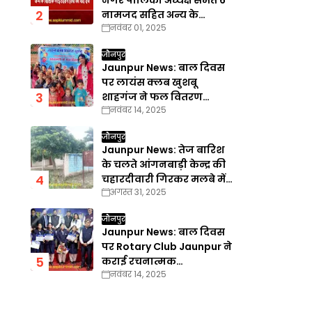
नगर पालिका अध्यक्ष समेत 6
नामजद सहित अन्य के
नवंबर 01, 2025
खिलाफ गैरइरादतन हत्या का
वाद दर्ज
जौनपुर
Jaunpur News: बाल दिवस
पर लायंस क्लब खुशबू
शाहगंज ने फल वितरण
नवंबर 14, 2025
कार्यक्रम का किया आयोजन
जौनपुर
Jaunpur News: तेज बारिश
के चलते आंगनबाड़ी केन्द्र की
चहारदीवारी गिरकर मलबे में
अगस्त 31, 2025
तब्दील
जौनपुर
Jaunpur News: बाल दिवस
पर Rotary Club Jaunpur ने
कराई रचनात्मक
नवंबर 14, 2025
प्रतियोगिताएँ