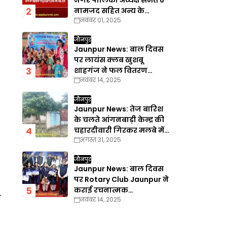
नगर पालिका अध्यक्ष समेत 6
नामजद सहित अन्य के
नवंबर 01, 2025
खिलाफ गैरइरादतन हत्या का
वाद दर्ज
जौनपुर
Jaunpur News: बाल दिवस
पर लायंस क्लब खुशबू
शाहगंज ने फल वितरण
नवंबर 14, 2025
कार्यक्रम का किया आयोजन
जौनपुर
Jaunpur News: तेज बारिश
के चलते आंगनबाड़ी केन्द्र की
चहारदीवारी गिरकर मलबे में
अगस्त 31, 2025
तब्दील
जौनपुर
Jaunpur News: बाल दिवस
पर Rotary Club Jaunpur ने
कराई रचनात्मक
ि
नवंबर 14, 2025
प्रतियोगिताएँ