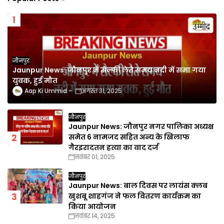
जौनपुर
Jaunpur News: जौनपुर में सेल्फी लेते समय नदी में समा गया
युवक, हुई मौत
Aap Ki Ummid
अगस्त 31, 2025
जौनपुर
Jaunpur News: जौनपुर नगर पालिका अध्यक्ष
समेत 6 नामजद सहित अन्य के खिलाफ
गैरइरादतन हत्या का वाद दर्ज
नवंबर 01, 2025
जौनपुर
Jaunpur News: बाल दिवस पर लायंस क्लब
खुशबू शाहगंज ने फल वितरण कार्यक्रम का
किया आयोजन
नवंबर 14, 2025