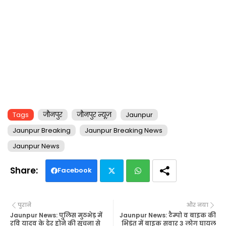
Tags
जौनपुर
जौनपुर न्यूज़
Jaunpur
Jaunpur Breaking
Jaunpur Breaking News
Jaunpur News
Facebook
Twi
Wh
पुराने
और नया
tte
ats
Jaunpur News: पुलिस मुठभेड़ में
Jaunpur News: टैम्पो व बाइक की
रवि यादव के ढेर होने की सूचना से
भिड़ंत में बाइक सवार 3 लोग घायल