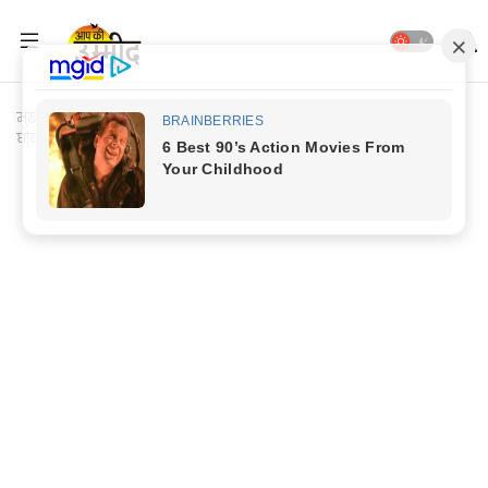
मुख्यपृष्ठ
Jaunpur News
Jaunpur News: मारपीट में एक युवक
घायल