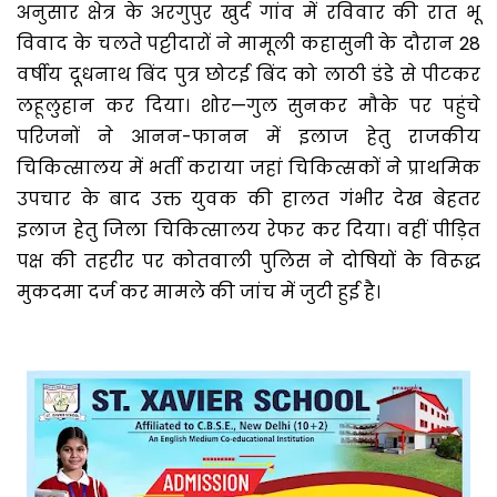
अनुसार क्षेत्र के अरगुपुर खुर्द गांव में रविवार की रात भू
विवाद के चलते पट्टीदारों ने मामूली कहासुनी के दौरान 28
वर्षीय दूधनाथ बिंद पुत्र छोटई बिंद को लाठी डंडे से पीटकर
लहूलुहान कर दिया। शोर—गुल सुनकर मौके पर पहुंचे
परिजनों ने आनन-फानन में इलाज हेतु राजकीय
चिकित्सालय में भर्ती कराया जहां चिकित्सकों ने प्राथमिक
उपचार के बाद उक्त युवक की हालत गंभीर देख बेहतर
इलाज हेतु जिला चिकित्सालय रेफर कर दिया। वहीं पीड़ित
पक्ष की तहरीर पर कोतवाली पुलिस ने दोषियों के विरूद्ध
मुकदमा दर्ज कर मामले की जांच में जुटी हुई है।