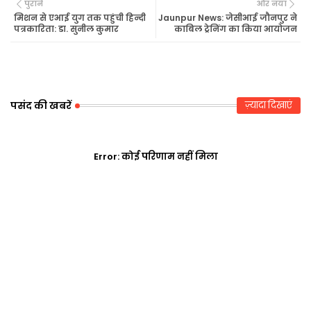
पुराने
और नया
tte
ats
मिशन से एआई युग तक पहुंची हिन्दी
Jaunpur News: जेसीआई जौनपुर ने
पत्रकारिता: डा. सुनील कुमार
काबिल ट्रेनिंग का किया आयोजन
r
ap
p
पसंद की खबरें
ज़्यादा दिखाएं
Error:
कोई परिणाम नहीं मिला