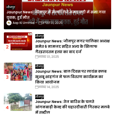
जौनपुर
Jaunpur News: जौनपुर में सेल्फी लेते समय नदी में समा गया
युवक, हुई मौत
Aap Ki Ummid
अगस्त 31, 2025
जौनपुर
Jaunpur News: जौनपुर नगर पालिका अध्यक्ष
समेत 6 नामजद सहित अन्य के खिलाफ
गैरइरादतन हत्या का वाद दर्ज
नवंबर 01, 2025
जौनपुर
Jaunpur News: बाल दिवस पर लायंस क्लब
खुशबू शाहगंज ने फल वितरण कार्यक्रम का
किया आयोजन
नवंबर 14, 2025
जौनपुर
Jaunpur News: तेज बारिश के चलते
आंगनबाड़ी केन्द्र की चहारदीवारी गिरकर मलबे
में तब्दील