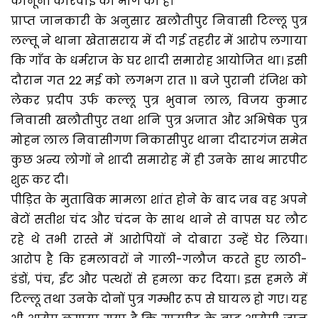
कानूनी कार्रवाई की माँग की है।
प्राप्त जानकारी के अनुसार खलौतीपुर निवासी टिल्लू पुत्र
लल्तू ने थाना खेतासराय में दी गई तहरीर में आरोप लगाया
कि गाँव के धर्मराज के घर शादी समारोह आयोजित था। इसी
दौरान गत 22 मई को लगभग रात 11 बजे पुरानी रंजिश को
लेकर प्रदीप उर्फ कल्लू पुत्र भुवान लाल, विजय कुमार
निवासी खलौतीपुर तथा शनि पुत्र अजात और अभिषेक पुत्र
मोहन लाल निवासीगण निकासीपुर थाना दीदारगंज समेत
कुछ अन्य लोगों ने शादी समारोह में ही उनके साथ मारपीट
शुरू कर दी।
पीड़ित के मुताबिक मामला शांत होने के बाद जब वह अपने
बेटों सतीश चंद और चंदन के साथ थाने से वापस घर लौट
रहे थे तभी रास्ते में आरोपियों ने दोबारा उन्हें घेर लिया।
आरोप है कि हमलावरों ने गाली-गलौज करते हुए लाठी-
डंडों, पंच, ईंट और पत्थरों से हमला कर दिया। इस हमले में
टिल्लू तथा उनके दोनों पुत्र गम्भीर रूप से घायल हो गए। यह