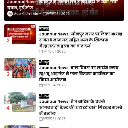
Jaunpur News: जौनपुर में सेल्फी लेते समय नदी में समा गया
युवक, हुई मौत
Aap Ki Ummid
अगस्त 31, 2025
जौनपुर
Jaunpur News: जौनपुर नगर पालिका अध्यक्ष
समेत 6 नामजद सहित अन्य के खिलाफ
गैरइरादतन हत्या का वाद दर्ज
नवंबर 01, 2025
जौनपुर
Jaunpur News: बाल दिवस पर लायंस क्लब
खुशबू शाहगंज ने फल वितरण कार्यक्रम का
किया आयोजन
नवंबर 14, 2025
जौनपुर
Jaunpur News: तेज बारिश के चलते
आंगनबाड़ी केन्द्र की चहारदीवारी गिरकर मलबे
में तब्दील
अगस्त 31, 2025