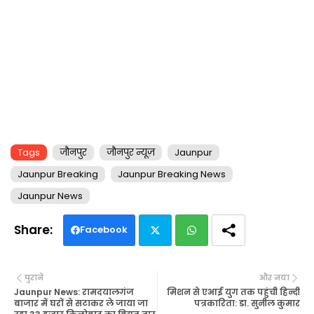
Tags
जौनपुर
जौनपुर न्यूज़
Jaunpur
Jaunpur Breaking
Jaunpur Breaking News
Jaunpur News
Facebook
Twi
Wh
पुराने
और नया
tte
ats
Jaunpur News: रामदयालगंज
मिशन से एआई युग तक पहुंची हिन्दी
बाजार में घरों से सटाकर ले जाया जा
पत्रकारिता: डा. सुनील कुमार