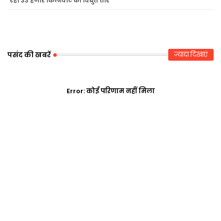
रहा 33 हजार किलोवाट का विद्युत तार
r
ap
p
पसंद की खबरें
ज़्यादा दिखाएं
Error:
कोई परिणाम नहीं मिला