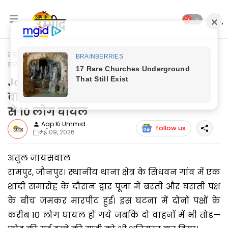
मुख्यपृष्ठ
Jaunpur News
Jaunpur News: डांस से रोकने पर भड़के
बाराती, जमकर चली लाठी—डण्डे, दोनों पक्ष से 10 लोग घायल
Jaunpur News: डांस से रोकने पर भड़के
बाराती, जमकर चली लाठी—डण्डे, दोनों पक्ष
से 10 लोग घायल
Aap Ki Ummid
follow us
मई 09, 2026
अतुल जायसवाल
रामपुर, जौनपुर। स्थानीय थाना क्षेत्र के सिधवन गांव में एक
शादी समारोह के दौरान द्वार पूजा में बरती और घराती पक्ष
के बीच जमकर मारपीट हुई। इस घटना में दोनों पक्षों के
करीब 10 लोग घायल हो गये जबकि दो वाहनों में भी तोड़—