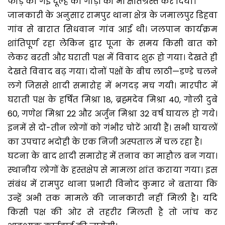
फोड़ की गई दूल्हे की गाड़ी को भी क्षतिग्रस्त कर दिया।
जानकारी के अनुसार रामपुर थाना क्षेत्र के जमालपुर डिहवा
गांव से बारात सिधवान गांव आई थी। जलपान कार्यक्रम
शांतिपूर्ण रहा लेकिन द्वार पूजा के समय किसी बात को
लेकर बरती और घराती पक्ष में विवाद शुरू हो गया। देखते ही
देखते विवाद बढ़ गया। दोनों पक्षों के बीच लाठी—डण्डे चलने
लगे जिससे शादी समारोह में भगदड़ मच गयी। मारपीट में
घराती पक्ष के हर्षित मिश्रा 18, ब्रह्मदेव मिश्रा 40, गोली दुबे
60, गणेश मिश्रा 22 और अर्जुन मिश्रा 32 वर्ष घायल हो गये।
इनमें से दो-तीन लोगों को गंभीर चोटें आयी हैं। सभी घायलों
का उपचार भदोही के एक निजी अस्पताल में चल रहा है।
घटना के बाद शादी समारोह में तनाव का माहौल बन गया।
स्थानीय लोगों के हस्तक्षेप से मामला शांत कराया गया। इस
संबंध में रामपुर थाना प्रभारी विनोद कुमार ने बताया कि
उन्हें अभी तक मामले की जानकारी नहीं मिली है। यदि
किसी पक्ष की ओर से तहरीर मिलती है तो जांच कर