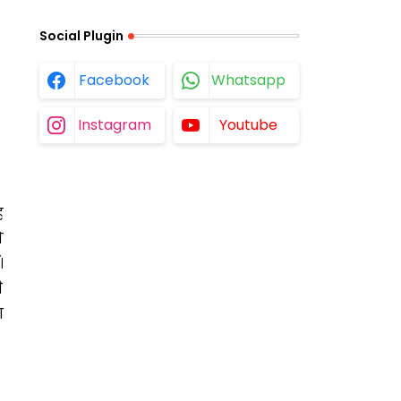
Social Plugin
Facebook
Whatsapp
Instagram
Youtube
ह
ो
।
े
आ