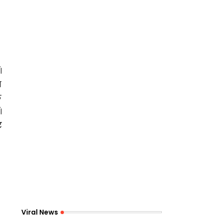
।
स
क
।
र
Viral News