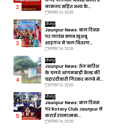
नगर पालिका अध्यक्ष समेत 6
नामजद सहित अन्य के
नवंबर 01, 2025
खिलाफ गैरइरादतन हत्या का
वाद दर्ज
जौनपुर
Jaunpur News: बाल दिवस
पर लायंस क्लब खुशबू
शाहगंज ने फल वितरण
नवंबर 14, 2025
कार्यक्रम का किया आयोजन
जौनपुर
Jaunpur News: तेज बारिश
के चलते आंगनबाड़ी केन्द्र की
चहारदीवारी गिरकर मलबे में
अगस्त 31, 2025
तब्दील
जौनपुर
Jaunpur News: बाल दिवस
पर Rotary Club Jaunpur ने
कराई रचनात्मक
नवंबर 14, 2025
प्रतियोगिताएँ