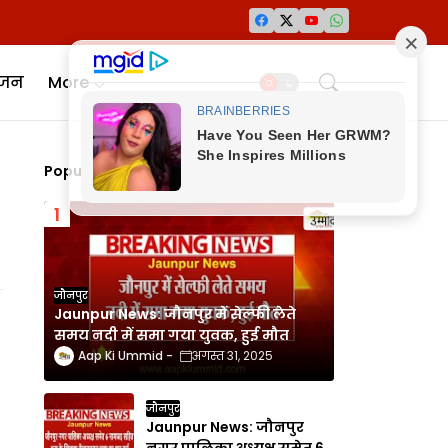
ंजन
More
Popular Posts
जौनपुर
Jaunpur News: जौनपुर में सेल्फी लेते
समय नदी में समा गया युवक, हुई मौत
Aap Ki Ummid
अगस्त 31, 2025
जौनपुर
Jaunpur News: जौनपुर