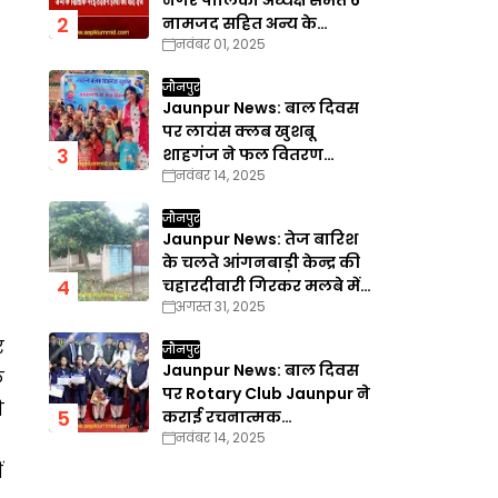
नगर पालिका अध्यक्ष समेत 6
नामजद सहित अन्य के
नवंबर 01, 2025
खिलाफ गैरइरादतन हत्या का
वाद दर्ज
जौनपुर
Jaunpur News: बाल दिवस
पर लायंस क्लब खुशबू
शाहगंज ने फल वितरण
नवंबर 14, 2025
कार्यक्रम का किया आयोजन
जौनपुर
Jaunpur News: तेज बारिश
के चलते आंगनबाड़ी केन्द्र की
चहारदीवारी गिरकर मलबे में
अगस्त 31, 2025
तब्दील
र
जौनपुर
Jaunpur News: बाल दिवस
ि
पर Rotary Club Jaunpur ने
ी
कराई रचनात्मक
नवंबर 14, 2025
प्रतियोगिताएँ
ं