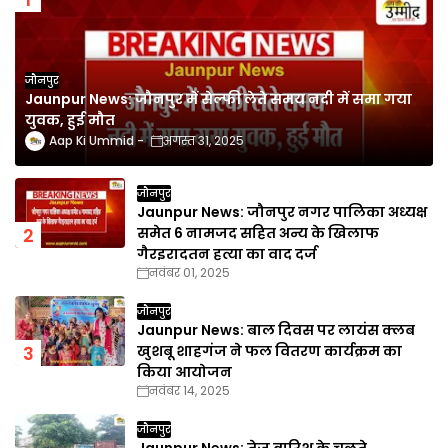
जौनपुर
Jaunpur News: जौनपुर में सेल्फी लेते समय नदी में समा गया
युवक, हुई मौत
Aap Ki Ummid
अगस्त 31, 2025
जौनपुर
Jaunpur News: जौनपुर नगर पालिका अध्यक्ष
समेत 6 नामजद सहित अन्य के खिलाफ
गैरइरादतन हत्या का वाद दर्ज
नवंबर 01, 2025
जौनपुर
Jaunpur News: बाल दिवस पर लायंस क्लब
खुशबू शाहगंज ने फल वितरण कार्यक्रम का
किया आयोजन
नवंबर 14, 2025
जौनपुर