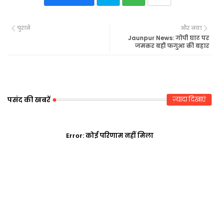
Twi
Wh
पुराने
और नया
tte
ats
Jaunpur News: गोपी घाट पर
जमकर बही फगुआ की बहार
r
ap
p
पसंद की खबरें
ज़्यादा दिखाएं
Error:
कोई परिणाम नहीं मिला