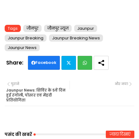
Tags
जौनपुर
जौनपुर न्यूज़
Jaunpur
Jaunpur Breaking
Jaunpur Breaking News
Jaunpur News
Facebook
Twi
Wh
पुराने
और नया
tte
ats
Jaunpur News: शिविर के 5वें दिन
हुई रंगोली, पोस्टर एवं मेंहदी
प्रतियोगिता
r
ap
p
पसंद की खबरें
ज़्यादा दिखाएं