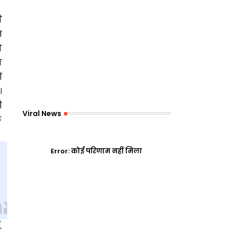
े
ज
ो
ा
ं
।
ी
Viral News
े
Error:
कोई परिणाम नहीं मिला
,