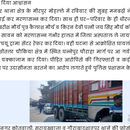
ा दिया आश्वासन
ना क्षेत्र के मीरपुर मोहल्ले में रविवार की सुबह मनबढ़ों न
पिटाई कर मरणासन्न कर दिया। साथ ही घर—परिवार के ही धीर
बरीश मौर्य पुत्र कैलाश मौर्य व किरन देवी पत्नी जय सिंह मौर्य क
। सावन को मरणासन्न गंभीर हालत में जिला अस्पताल ले जाय
यू ट्रामा सेंटर रेफर कर दिया। वहीं घटना से आक्रोशित घायलो
शीतला चौकिया क्षेत्र में स्थित घन्नेपुर चौराहा मार्ग पर आ गये
चक्काजाम कर दिया। पीड़ित आरोपितों की गिरफ्तारी व कड़
िस पर उदासीनता बरतने का आरोप लगाते हुये पुलिस प्रशासन क
त, नगर कोतवाली, सरायख़्वाजा व गौराबादशाहपुर थाने की फ़ोर्स