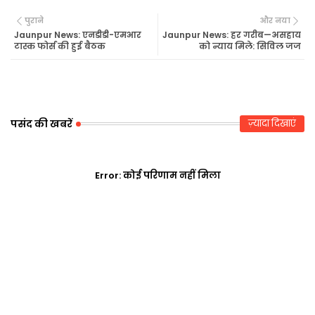
Twi
Wh
पुराने
और नया
tte
ats
Jaunpur News: एनडीडी-एमआर
Jaunpur News: हर गरीब—असहाय
टास्क फोर्स की हुई बैठक
को न्याय मिले: सिविल जज
r
ap
p
पसंद की खबरें
ज़्यादा दिखाएं
Error:
कोई परिणाम नहीं मिला