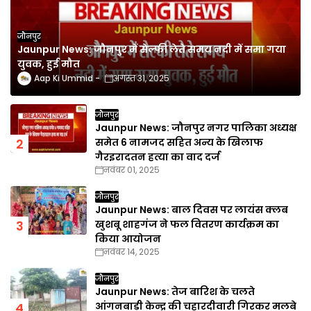
जौनपुर
Jaunpur News: जौनपुर में सेल्फी लेते समय नदी में समा गया
युवक, हुई मौत
Aap Ki Ummid
अगस्त 31, 2025
जौनपुर
Jaunpur News: जौनपुर नगर पालिका अध्यक्ष
समेत 6 नामजद सहित अन्य के खिलाफ
गैरइरादतन हत्या का वाद दर्ज
नवंबर 01, 2025
जौनपुर
Jaunpur News: बाल दिवस पर लायंस क्लब
खुशबू शाहगंज ने फल वितरण कार्यक्रम का
किया आयोजन
नवंबर 14, 2025
जौनपुर
Jaunpur News: तेज बारिश के चलते
आंगनबाड़ी केन्द्र की चहारदीवारी गिरकर मलबे