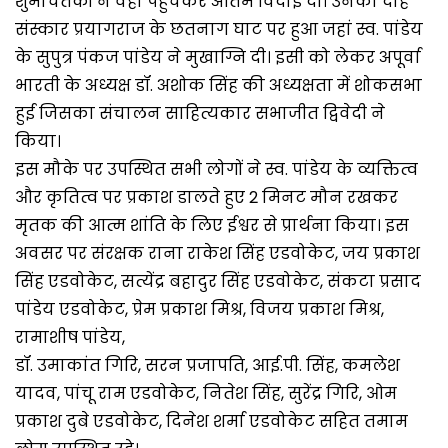
शुभचिंतकों ने वहां पहुंचकर अंतिम विदाई दी। उनका दाह
संस्कार प्रयागराज के छतनाग घाट पर हुआ जहां स्व. पांडेय
के सुपुत्र पंकज पांडेय ने मुखाग्नि दी। इसी को लेकर अपूर्वा
भारती के अध्यक्ष डॉ. अशोक सिंह की अध्यक्षता में शोकसभा
हुई जिसका संचालन साहित्यकार सभाजीत द्विवेदी ने
किया।
इस मौके पर उपस्थित सभी लोगों ने स्व. पांडेय के व्यक्तित्व
और कृतित्व पर प्रकाश डालते हुए 2 मिनट मौन रखकर
मृतक की आत्म शांति के लिए ईश्वर से प्रार्थना किया। इस
अवसर पर संरक्षक राना राकेश सिंह एडवोकेट, जय प्रकाश
सिंह एडवोकेट, सत्येंद्र बहादुर सिंह एडवोकेट, संकटा प्रसाद
पांडेय एडवोकेट, प्रेम प्रकाश मिश्र, विजय प्रकाश मिश्र,
रामाशीष पांडेय,
डॉ. उमाकांत गिरि, सरन प्रजापति, आई.पी. सिंह, कमलेश
यादव, पांचू राम एडवोकेट, नितेश सिंह, सुरेंद्र गिरि, ओम
प्रकाश दुबे एडवोकेट, दिनेश शर्मा एडवोकेट सहित तमाम