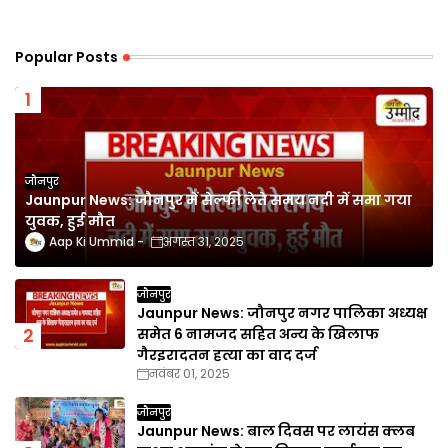
Popular Posts
जौनपुर
Jaunpur News: जौनपुर में सेल्फी लेते समय नदी में समा गया
युवक, हुई मौत
Aap Ki Ummid
अगस्त 31, 2025
जौनपुर
Jaunpur News: जौनपुर नगर पालिका अध्यक्ष
समेत 6 नामजद सहित अन्य के खिलाफ
गैरइरादतन हत्या का वाद दर्ज
नवंबर 01, 2025
जौनपुर
Jaunpur News: बाल दिवस पर लायंस क्लब