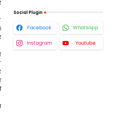
र
Social Plugin
ा
Facebook
Whatsapp
।
र
Instagram
Youtube
ो
न
र
ा
ं
त