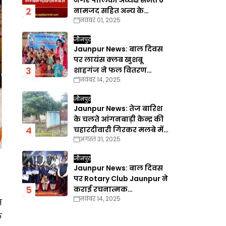
नगर पालिका अध्यक्ष समेत 6
नामजद सहित अन्य के
नवंबर 01, 2025
खिलाफ गैरइरादतन हत्या का
वाद दर्ज
जौनपुर
Jaunpur News: बाल दिवस
पर लायंस क्लब खुशबू
शाहगंज ने फल वितरण
नवंबर 14, 2025
कार्यक्रम का किया आयोजन
जौनपुर
Jaunpur News: तेज बारिश
के चलते आंगनबाड़ी केन्द्र की
चहारदीवारी गिरकर मलबे में
अगस्त 31, 2025
तब्दील
जौनपुर
Jaunpur News: बाल दिवस
पर Rotary Club Jaunpur ने
कराई रचनात्मक
नवंबर 14, 2025
प्रतियोगिताएँ
म
े