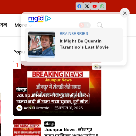
ंजन
More
Popular Posts
जौनपुर
Jaunpur News: जौनपुर में सेल्फी लेते
समय नदी में समा गया युवक, हुई मौत
Aap Ki Ummid
अगस्त 31, 2025
जौनपुर
Jaunpur News: जौनपुर