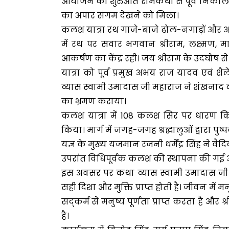
आयोजन की शुरुआत रामकथा से पूर्व निकाली गई
का अपार संगम देखने को मिला।
कलश यात्रा रथ गाजे-बाजे ढोल-नगाड़ों और आ
में रथ पर सवार भगवान श्रीराम, लक्ष्मण,
आकर्षण का केंद्र रही। जय श्रीराम के उदघोष से पू
यात्रा को पूर्व प्रमुख अभय राज यादव एवं शैल
व्यास स्वामी उमादास जी महाराज ने शंखनाद कर
का भ्रमण कराया।
कलश यात्रा में 108 कलश सिर पर धारण कि
किया। मार्ग में जगह-जगह श्रद्धालुओं द्वारा पु
यज्ञ के मुख्य यजमान रजनी धर्मेंद्र सिंह ने व
उपरांत विधिपूर्वक कलश की स्थापना की गई 
इस अवसर पर कथा व्यास स्वामी उमादास जी 
सही दिशा और मुक्ति प्राप्त होती है। जीवन में 
सद्कर्म से मनुष्य पूर्णता प्राप्त करता है 
है।