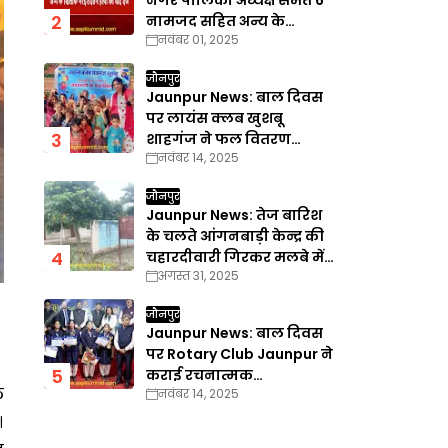
नगर पालिका अध्यक्ष समेत 6
नामजद सहित अन्य के
नवंबर 01, 2025
खिलाफ गैरइरादतन हत्या का
वाद दर्ज
जौनपुर
Jaunpur News: बाल दिवस
पर लायंस क्लब खुशबू
शाहगंज ने फल वितरण
नवंबर 14, 2025
कार्यक्रम का किया आयोजन
जौनपुर
Jaunpur News: तेज बारिश
के चलते आंगनबाड़ी केन्द्र की
चहारदीवारी गिरकर मलबे में
अगस्त 31, 2025
तब्दील
जौनपुर
Jaunpur News: बाल दिवस
पर Rotary Club Jaunpur ने
कराई रचनात्मक
ल
नवंबर 14, 2025
प्रतियोगिताएँ
।