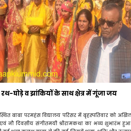
थ-घोड़े व झांकियों के साथ क्षेत्र में गूंजा जय
ुरा स्थित बाबा परमहंस विद्यालय परिसर में बृहस्पतिवार को अखि
ज्ञ एवं नौ दिवसीय संगीतमयी श्रीरामकथा का भव्य शुभारंभ हुआ