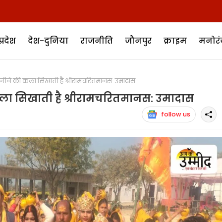
प्रदेश
देश-दुनिया
राजनीति
जौनपुर
क्राइम
मनोर
ने की कला सिखाती है श्रीरामचरितमानस: उमादास
ा सिखाती है श्रीरामचरितमानस: उमादास
follow us