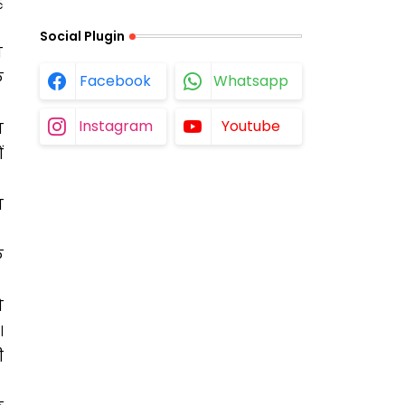
ह
Social Plugin
ा
े
Facebook
Whatsapp
Instagram
Youtube
ा
ं
न
े
ो
।
ी