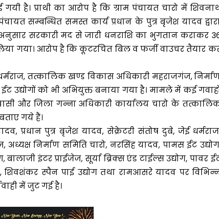
गयी है। प्राथी का आरोप है कि ग्राम पंचायत चारो में शिवना
ंचायत सम्बन्धित समस्त कार्य प्रधान के पुत्र बृजेश यादव द्वार
 अनुसार सरकारी मद से जारी धनराशि का भुगतान कराकर 3
लिया गया। आरोप है कि कूटरचित बिल व फर्जी वाउचर तैयार क
ेई धर्मराज, तत्कालिक खण्ड विकास अधिकारी महराजगंज, निर्मा
 उद्योगों को भी अभियुक्त बनाया गया है। मामले में कई गवाहो
निवासी और जिला गन्ना अधिकारी कार्यालय चारो के तत्कालि
ताए गये हैं।
, प्रधान पुत्र बृजेश यादव, सेक्रेटरी संतोष दुबे, जेई धर्मराज
ध्यक्ष निर्माण समिति चारो, नरसिंह यादव, पामस ईट उद्योग
बालाजी इंटर प्राईजेज, सूर्या ब्रिक्स एंड टाईल्स उद्योग, पावर ई
राईजेज, शिवशंकर स्पैन पाई उद्योग तथा रामआसरे यादव पर विभिन्
ाही में जुट गई है।