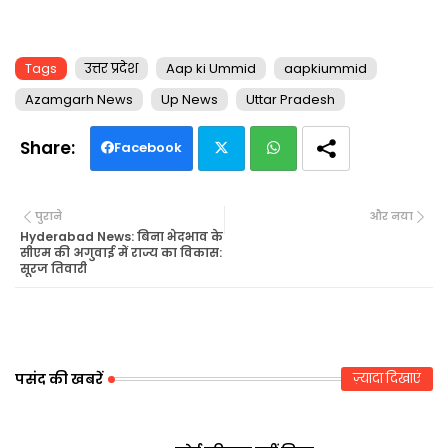
Tags
उत्तर प्रदेश
Aap ki Ummid
aapkiummid
Azamgarh News
Up News
Uttar Pradesh
Facebook
Twi
Wh
पुराने
और नया
tte
ats
Hyderabad News: बिना भेदभाव के
सीएम की अगुवाई में राज्य का विकास:
सूरज तिवारी
r
ap
p
पसंद की खबरें
ज़्यादा दिखाएं