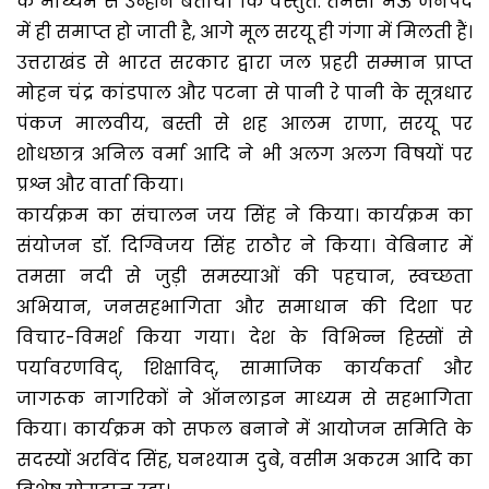
के माध्यम से उन्होंने बताया कि वस्तुत: तमसा मऊ जनपद
में ही समाप्त हो जाती है, आगे मूल सरयू ही गंगा में मिलती हैं।
उत्तराखंड से भारत सरकार द्वारा जल प्रहरी सम्मान प्राप्त
मोहन चंद्र कांडपाल और पटना से पानी रे पानी के सूत्रधार
पंकज मालवीय, बस्ती से शह आलम राणा, सरयू पर
शोधछात्र अनिल वर्मा आदि ने भी अलग अलग विषयों पर
प्रश्न और वार्ता किया।
कार्यक्रम का संचालन जय सिंह ने किया। कार्यक्रम का
संयोजन डॉ. दिग्विजय सिंह राठौर ने किया। वेबिनार में
तमसा नदी से जुड़ी समस्याओं की पहचान, स्वच्छता
अभियान, जनसहभागिता और समाधान की दिशा पर
विचार-विमर्श किया गया। देश के विभिन्न हिस्सों से
पर्यावरणविद्, शिक्षाविद्, सामाजिक कार्यकर्ता और
जागरूक नागरिकों ने ऑनलाइन माध्यम से सहभागिता
किया। कार्यक्रम को सफल बनाने में आयोजन समिति के
सदस्यों अरविंद सिंह, घनश्याम दुबे, वसीम अकरम आदि का