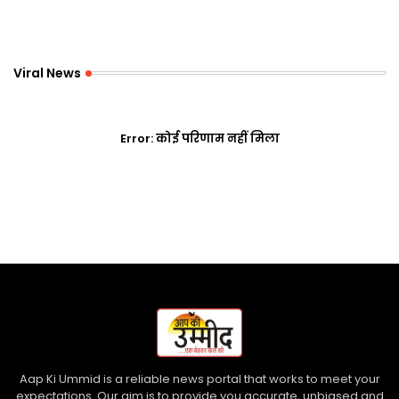
Viral News
Error:
कोई परिणाम नहीं मिला
Aap Ki Ummid is a reliable news portal that works to meet your
expectations. Our aim is to provide you accurate, unbiased and