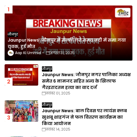
जौनपुर
Jaunpur News: जौनपुर में सेल्फी लेते समय नदी में समा गया
युवक, हुई मौत
Aap Ki Ummid
अगस्त 31, 2025
जौनपुर
Jaunpur News: जौनपुर नगर पालिका अध्यक्ष
समेत 6 नामजद सहित अन्य के खिलाफ
गैरइरादतन हत्या का वाद दर्ज
नवंबर 01, 2025
जौनपुर
Jaunpur News: बाल दिवस पर लायंस क्लब
खुशबू शाहगंज ने फल वितरण कार्यक्रम का
किया आयोजन
नवंबर 14, 2025