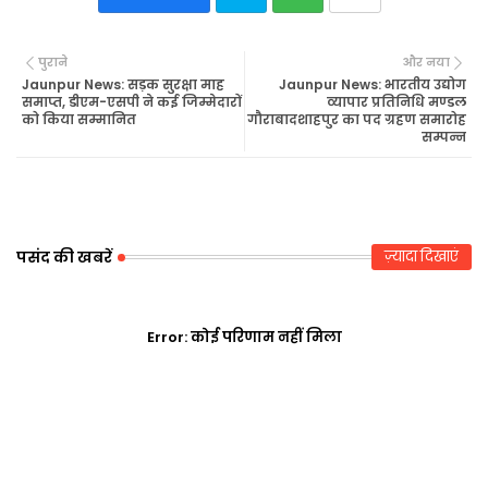
Twi
Wh
पुराने
और नया
tte
ats
Jaunpur News: सड़क सुरक्षा माह
Jaunpur News: भारतीय उद्योग
समाप्त, डीएम-एसपी ने कई जिम्मेदारों
व्यापार प्रतिनिधि मण्डल
को किया सम्मानित
गौराबादशाहपुर का पद ग्रहण समारोह
r
ap
सम्पन्न
p
पसंद की खबरें
ज़्यादा दिखाएं
Error:
कोई परिणाम नहीं मिला