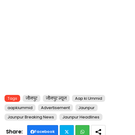
Tags
जौनपुर
जौनपुर न्यूज़
Aap ki Ummid
aapkiummid
Advertisement
Jaunpur
Jaunpur Breaking News
Jaunpur Headlines
Facebook