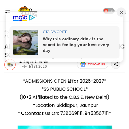
मुख्यपृष्ठ
Jaunpur Headlines
ADMISSIONS OPEN 2026-2027:
SS PUBLIC SCHOOL | Siddiqpur, Jaunpur
ADMISSIONS OPEN 2026-2027: SS PUBLIC
SCHOOL | Siddiqpur, Jaunpur
Aap Ki Ummid
follow us
जनवरी 31, 2026
*ADMISSIONS OPEN 🚨for 2026-2027*
*SS PUBLIC SCHOOL*
(10+2 Affiliated to the C.B.S.E. New Delhi)
📍Location: Siddiqpur, Jaunpur
*📞Contact Us On: 7380691111, 9453567111*