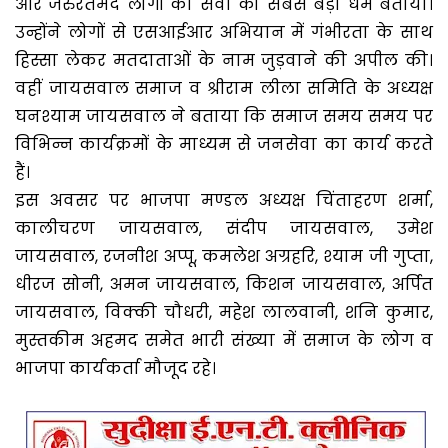
और जरुरतमंद लोगों की सेवा को सबसे बड़ा धर्म बताया।
उन्होंने लोगों से एसआईआर अभियान में गंभीरता के साथ
हिस्सा लेकर मतदाताओं के नाम जुड़वाने की अपील की।
वहीं जायसवाल समाज व श्रीराम लीला समिति के अध्यक्ष
घनश्याम जायसवाल ने बताया कि समाज समय समय पर
विभिन्न कार्यक्रमों के माध्यम से जनसेवा का कार्य करते
हैं।
इस अवसर पर भाजपा मण्डल अध्यक्ष चिंताहरण शर्मा,
कालीचरण जायसवाल, संदीप जायसवाल, उमेश
जायसवाल, रजनीश अप्पू, कमलेश अग्रहरि, श्याम जी गुप्ता,
धीरज सोनी, अमन जायसवाल, किशन जायसवाल, अर्पित
जायसवाल, विक्की चौधरी, महेश लालवानी, शनि कुमार,
मुस्तकीम अहमद समेत भारी संख्या में समाज के लोग व
भाजपा कार्यकर्ता मौजूद रहे।