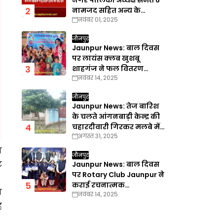
नगर पालिका अध्यक्ष समेत 6
नामजद सहित अन्य के
नवंबर 01, 2025
खिलाफ गैरइरादतन हत्या का
वाद दर्ज
जौनपुर
Jaunpur News: बाल दिवस
पर लायंस क्लब खुशबू
शाहगंज ने फल वितरण
नवंबर 14, 2025
कार्यक्रम का किया आयोजन
जौनपुर
Jaunpur News: तेज बारिश
के चलते आंगनबाड़ी केन्द्र की
चहारदीवारी गिरकर मलबे में
अगस्त 31, 2025
तब्दील
न
जौनपुर
ट
Jaunpur News: बाल दिवस
पर Rotary Club Jaunpur ने
कराई रचनात्मक
ा
नवंबर 14, 2025
प्रतियोगिताएँ
ह