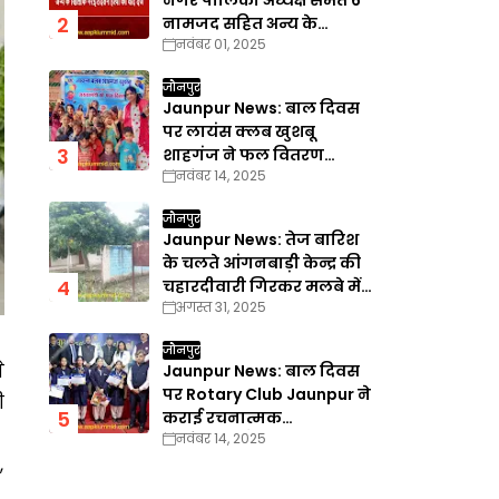
नगर पालिका अध्यक्ष समेत 6
नामजद सहित अन्य के
नवंबर 01, 2025
खिलाफ गैरइरादतन हत्या का
वाद दर्ज
जौनपुर
Jaunpur News: बाल दिवस
पर लायंस क्लब खुशबू
शाहगंज ने फल वितरण
नवंबर 14, 2025
कार्यक्रम का किया आयोजन
जौनपुर
Jaunpur News: तेज बारिश
के चलते आंगनबाड़ी केन्द्र की
चहारदीवारी गिरकर मलबे में
अगस्त 31, 2025
तब्दील
जौनपुर
े
Jaunpur News: बाल दिवस
पर Rotary Club Jaunpur ने
ी
कराई रचनात्मक
नवंबर 14, 2025
प्रतियोगिताएँ
,