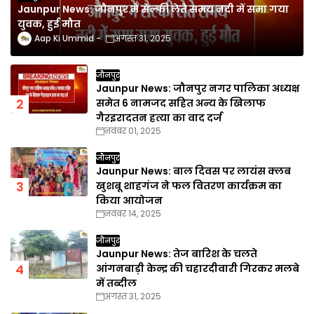
Jaunpur News: जौनपुर में सेल्फी लेते समय नदी में समा गया
युवक, हुई मौत
Aap Ki Ummid
अगस्त 31, 2025
जौनपुर
Jaunpur News: जौनपुर नगर पालिका अध्यक्ष
समेत 6 नामजद सहित अन्य के खिलाफ
गैरइरादतन हत्या का वाद दर्ज
नवंबर 01, 2025
जौनपुर
Jaunpur News: बाल दिवस पर लायंस क्लब
खुशबू शाहगंज ने फल वितरण कार्यक्रम का
किया आयोजन
नवंबर 14, 2025
जौनपुर
Jaunpur News: तेज बारिश के चलते
आंगनबाड़ी केन्द्र की चहारदीवारी गिरकर मलबे
में तब्दील
अगस्त 31, 2025