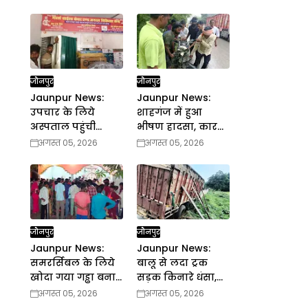
जौनपुर
जौनपुर
Jaunpur News:
Jaunpur News:
उपचार के लिये
शाहगंज में हुआ
अस्पताल पहुंची
भीषण हादसा, कार
मासूम की हुई मौत,
खाई में पलटी
अगस्त 05, 2026
अगस्त 05, 2026
अस्पताल के बोर्ड पर
लिखा है डा. इन्द्र सिंह
सहित 3 डाक्टरों का
नाम
जौनपुर
जौनपुर
Jaunpur News:
Jaunpur News:
समरर्सिबल के लिये
बालू से लदा ट्रक
खोदा गया गड्ढा बना
सड़क किनारे धंसा,
काल
आवागमन बाधित
अगस्त 05, 2026
अगस्त 05, 2026