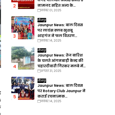
नगर पालिका अध्यक्ष समेत 6
नामजद सहित अन्य के
नवंबर 01, 2025
खिलाफ गैरइरादतन हत्या का
वाद दर्ज
जौनपुर
Jaunpur News: बाल दिवस
पर लायंस क्लब खुशबू
शाहगंज ने फल वितरण
नवंबर 14, 2025
कार्यक्रम का किया आयोजन
जौनपुर
Jaunpur News: तेज बारिश
के चलते आंगनबाड़ी केन्द्र की
चहारदीवारी गिरकर मलबे में
अगस्त 31, 2025
तब्दील
जौनपुर
Jaunpur News: बाल दिवस
पर Rotary Club Jaunpur ने
ड
कराई रचनात्मक
4
नवंबर 14, 2025
प्रतियोगिताएँ
क
।