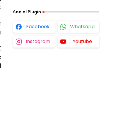
र
Social Plugin
ा
Facebook
Whatsapp
।
Instagram
Youtube
.
र
ी