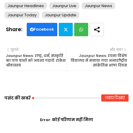
Jaunpur Headlines
Jaunpur Live
Jaunpur News
Jaunpur Today
Jaunpur Update
Facebook
Twi
Wh
पुराने
और नया
tte
ats
Jaunpur News: राष्ट्र, धर्म, संस्कृति
Jaunpur News: रचना विशेष
का पाठ बच्चों को अवश्य पढ़ायें: राकेश
विद्यालय में मनाया गया अन्तर्राष्ट्रीय
श्रीवास्तव
सांकेतिक भाषा दिवस
r
ap
p
पसंद की खबरें
ज़्यादा दिखाएं
Error:
कोई परिणाम नहीं मिला