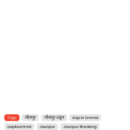
Tags
जौनपुर
जौनपुर न्यूज़
Aap ki Ummid
aapkiummid
Jaunpur
Jaunpur Breaking