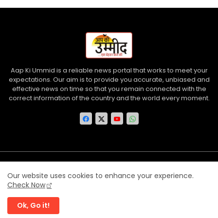
Aap Ki Ummid is a reliable news portal that works to meet your
expectations. Our aim is to provide you accurate, unbiased and
effective news on time so that you remain connected with the
correct information of the country and the world every moment.
Home
About us
Contact us
Privacy Policy
Our website uses cookies to enhance your experience.
Disclaimer
Terms and Conditions
Check Now
Ok, Go it!
©
Aap Ki Ummid
| All rights reserved