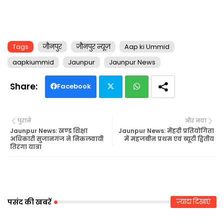
Tags
जौनपुर
जौनपुर न्यूज़
Aap ki Ummid
aapkiummid
Jaunpur
Jaunpur News
Facebook
Twi
Wh
पुराने
और नया
tte
ats
Jaunpur News: खण्ड शिक्षा
Jaunpur News: मेंहदी प्रतियोगिता
अधिकारी सुजानगंज ने निकलवायी
में महजबीन प्रथम एवं ब्यूटी द्वितीय
तिरंगा यात्रा
r
ap
p
पसंद की खबरें
ज़्यादा दिखाएं